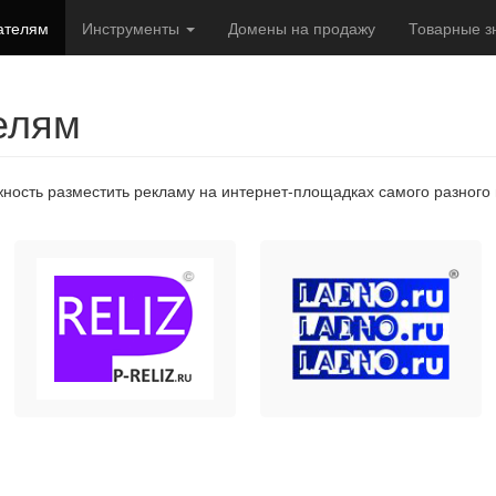
ателям
Инструменты
Домены на продажу
Товарные з
елям
ность разместить рекламу на интернет-площадках самого разног