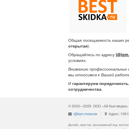
Общая посещаемость наших ре
открытая
).
Обращайтесь по адресу
i@iqm
условиях.
Вниманию профессиональных и
мы относимся к Вашей работ
И
гарантируем порядочность
сотрудничества
.
© 2003—2026 ООО «Ай-Кью медиа»
i@iqm.moscow
Адрес: 109156
Дизайн, верстка, программный код, конт