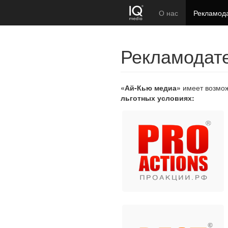
О нас
Рекламод
Рекламодат
«Ай-Кью медиа»
имеет возмож
льготных условиях: